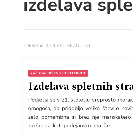
izdelava sple
Prikazano: 1 - 1 of 1 REZULTATI
RAČUNALNIŠTVO IN INTERNET
Izdelava spletnih str
Podjetja se v 21. stoletju preprosto morajo 
omogoča, da pridobijo veliko število novih
zelo pomembna in brez nje marsikatero 
takšnega, kot ga dejansko ima. Če …