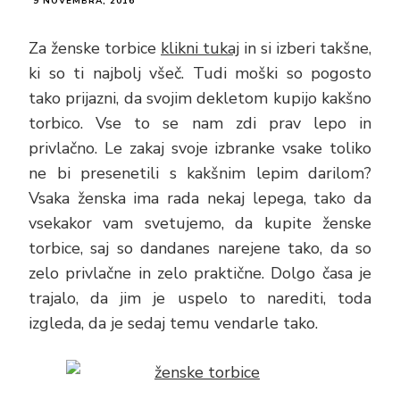
9 NOVEMBRA, 2016
Za ženske torbice
klikni tukaj
in si izberi takšne,
ki so ti najbolj všeč. Tudi moški so pogosto
tako prijazni, da svojim dekletom kupijo kakšno
torbico. Vse to se nam zdi prav lepo in
privlačno. Le zakaj svoje izbranke vsake toliko
ne bi presenetili s kakšnim lepim darilom?
Vsaka ženska ima rada nekaj lepega, tako da
vsekakor vam svetujemo, da kupite ženske
torbice, saj so dandanes narejene tako, da so
zelo privlačne in zelo praktične. Dolgo časa je
trajalo, da jim je uspelo to narediti, toda
izgleda, da je sedaj temu vendarle tako.