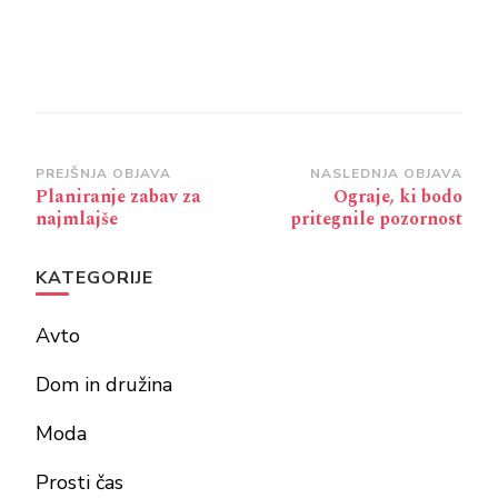
Navigacija
PREJŠNJA OBJAVA
NASLEDNJA OBJAVA
Planiranje zabav za
Ograje, ki bodo
objav
najmlajše
pritegnile pozornost
KATEGORIJE
Avto
Dom in družina
Moda
Prosti čas